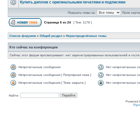
Купить диплом с оригинальными печатями и подписями
Показать темы за:
Поле сорти
Страница
6
из
24
[ Тем: 1178 ]
Список форумов
»
Общий раздел
»
Нераспределённые темы
Кто сейчас на конференции
Сейчас этот форум просматривают: нет зарегистрированных пользователей и гости:
Непрочитанные сообщения
Нет непрочитанных с
Непрочитанные сообщения [ Популярная тема ]
Нет непрочитанных со
Непрочитанные сообщения [ Тема закрыта ]
Нет непрочитанных со
Найти:
Powered 
Рус